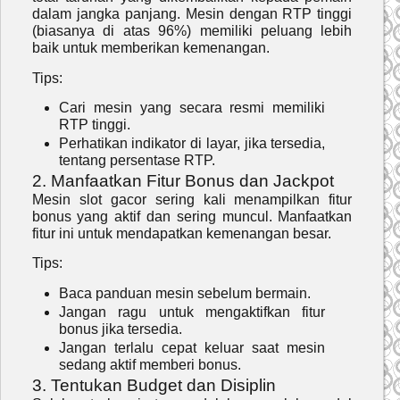
dalam jangka panjang. Mesin dengan RTP tinggi
(biasanya di atas 96%) memiliki peluang lebih
baik untuk memberikan kemenangan.
Tips
:
Cari mesin yang secara resmi memiliki
RTP tinggi.
Perhatikan indikator di layar, jika tersedia,
tentang persentase RTP.
2. Manfaatkan Fitur Bonus dan Jackpot
Mesin slot gacor sering kali menampilkan fitur
bonus yang aktif dan sering muncul. Manfaatkan
fitur ini untuk mendapatkan kemenangan besar.
Tips
:
Baca panduan mesin sebelum bermain.
Jangan ragu untuk mengaktifkan fitur
bonus jika tersedia.
Jangan terlalu cepat keluar saat mesin
sedang aktif memberi bonus.
3. Tentukan Budget dan Disiplin