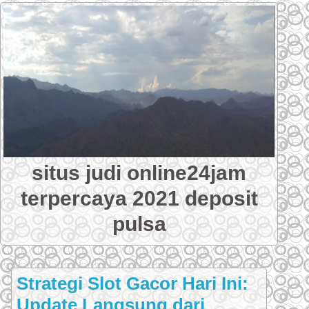
Skip
to
content
situs judi online24jam
terpercaya 2021 deposit
pulsa
Strategi Slot Gacor Hari Ini:
Update Langsung dari