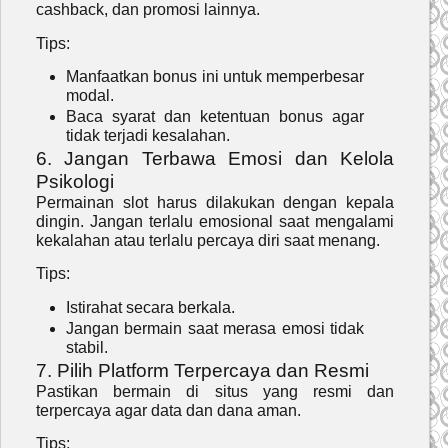
cashback, dan promosi lainnya.
Tips
:
Manfaatkan bonus ini untuk memperbesar
modal.
Baca syarat dan ketentuan bonus agar
tidak terjadi kesalahan.
6. Jangan Terbawa Emosi dan Kelola
Psikologi
Permainan slot harus dilakukan dengan kepala
dingin. Jangan terlalu emosional saat mengalami
kekalahan atau terlalu percaya diri saat menang.
Tips
:
Istirahat secara berkala.
Jangan bermain saat merasa emosi tidak
stabil.
7. Pilih Platform Terpercaya dan Resmi
Pastikan bermain di situs yang resmi dan
terpercaya agar data dan dana aman.
Tips
: