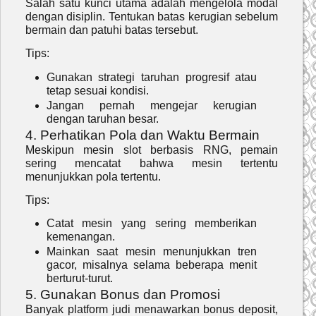
Salah satu kunci utama adalah mengelola modal
dengan disiplin. Tentukan batas kerugian sebelum
bermain dan patuhi batas tersebut.
Tips
:
Gunakan strategi taruhan progresif atau
tetap sesuai kondisi.
Jangan pernah mengejar kerugian
dengan taruhan besar.
4. Perhatikan Pola dan Waktu Bermain
Meskipun mesin slot berbasis RNG, pemain
sering mencatat bahwa mesin tertentu
menunjukkan pola tertentu.
Tips
:
Catat mesin yang sering memberikan
kemenangan.
Mainkan saat mesin menunjukkan tren
gacor, misalnya selama beberapa menit
berturut-turut.
5. Gunakan Bonus dan Promosi
Banyak platform judi menawarkan bonus deposit,