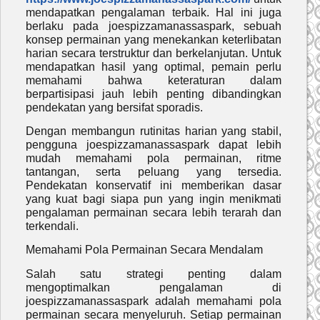
mendapatkan pengalaman terbaik. Hal ini juga
berlaku pada
joespizzamanassaspark
, sebuah
konsep permainan yang menekankan keterlibatan
harian secara terstruktur dan berkelanjutan. Untuk
mendapatkan hasil yang optimal, pemain perlu
memahami bahwa keteraturan dalam
berpartisipasi jauh lebih penting dibandingkan
pendekatan yang bersifat sporadis.
Dengan membangun rutinitas harian yang stabil,
pengguna
joespizzamanassaspark
dapat lebih
mudah memahami pola permainan, ritme
tantangan, serta peluang yang tersedia.
Pendekatan konservatif ini memberikan dasar
yang kuat bagi siapa pun yang ingin menikmati
pengalaman permainan secara lebih terarah dan
terkendali.
Memahami Pola Permainan Secara Mendalam
Salah satu strategi penting dalam
mengoptimalkan pengalaman di
joespizzamanassaspark
adalah memahami pola
permainan secara menyeluruh. Setiap permainan