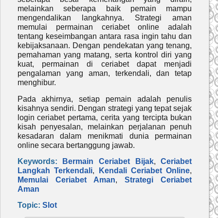
melainkan seberapa baik pemain mampu
mengendalikan langkahnya. Strategi aman
memulai permainan ceriabet online adalah
tentang keseimbangan antara rasa ingin tahu dan
kebijaksanaan. Dengan pendekatan yang tenang,
pemahaman yang matang, serta kontrol diri yang
kuat, permainan di ceriabet dapat menjadi
pengalaman yang aman, terkendali, dan tetap
menghibur.
Pada akhirnya, setiap pemain adalah penulis
kisahnya sendiri. Dengan strategi yang tepat sejak
login ceriabet pertama, cerita yang tercipta bukan
kisah penyesalan, melainkan perjalanan penuh
kesadaran dalam menikmati dunia permainan
online secara bertanggung jawab.
Keywords:
Bermain Ceriabet Bijak
,
Ceriabet
Langkah Terkendali
,
Kendali Ceriabet Online
,
Memulai Ceriabet Aman
,
Strategi Ceriabet
Aman
Topic:
Slot