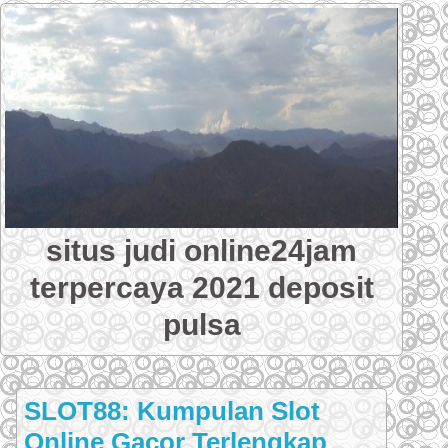
Skip
to
content
situs judi online24jam
terpercaya 2021 deposit
pulsa
SLOT88: Kumpulan Slot
Online Gacor Terlengkap