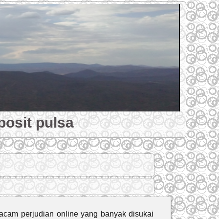
posit pulsa
macam perjudian online yang banyak disukai