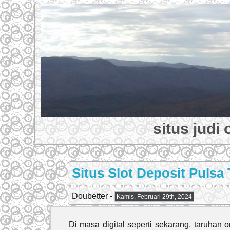
Skip
to
content
situs judi
Situs Slot Deposit Pulsa
Doubetter -
Kamis, Februari 29th, 2024
Di masa digital seperti sekarang, taruhan