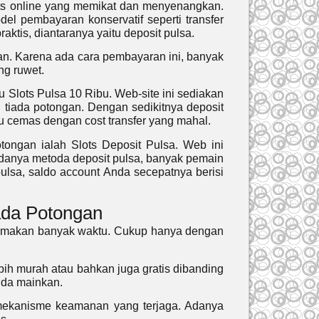
ots online yang memikat dan menyenangkan.
el pembayaran konservatif seperti transfer
ktis, diantaranya yaitu deposit pulsa.
ngan. Karena ada cara pembayaran ini, banyak
ng ruwet.
 Slots Pulsa 10 Ribu. Web-site ini sediakan
u tiada potongan. Dengan sedikitnya deposit
lu cemas dengan cost transfer yang mahal.
tongan ialah Slots Deposit Pulsa. Web ini
danya metoda deposit pulsa, banyak pemain
ulsa, saldo account Anda secepatnya berisi
ada Potongan
 memakan banyak waktu. Cukup hanya dengan
bih murah atau bahkan juga gratis dibanding
Anda mainkan.
 mekanisme keamanan yang terjaga. Adanya