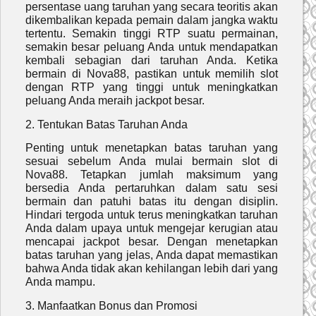
persentase uang taruhan yang secara teoritis akan
dikembalikan kepada pemain dalam jangka waktu
tertentu. Semakin tinggi RTP suatu permainan,
semakin besar peluang Anda untuk mendapatkan
kembali sebagian dari taruhan Anda. Ketika
bermain di Nova88, pastikan untuk memilih slot
dengan RTP yang tinggi untuk meningkatkan
peluang Anda meraih jackpot besar.
2. Tentukan Batas Taruhan Anda
Penting untuk menetapkan batas taruhan yang
sesuai sebelum Anda mulai bermain slot di
Nova88. Tetapkan jumlah maksimum yang
bersedia Anda pertaruhkan dalam satu sesi
bermain dan patuhi batas itu dengan disiplin.
Hindari tergoda untuk terus meningkatkan taruhan
Anda dalam upaya untuk mengejar kerugian atau
mencapai jackpot besar. Dengan menetapkan
batas taruhan yang jelas, Anda dapat memastikan
bahwa Anda tidak akan kehilangan lebih dari yang
Anda mampu.
3. Manfaatkan Bonus dan Promosi