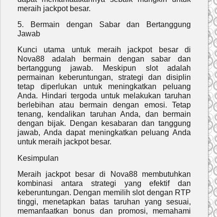
meraih jackpot besar.
5. Bermain dengan Sabar dan Bertanggung
Jawab
Kunci utama untuk meraih jackpot besar di
Nova88 adalah bermain dengan sabar dan
bertanggung jawab. Meskipun slot adalah
permainan keberuntungan, strategi dan disiplin
tetap diperlukan untuk meningkatkan peluang
Anda. Hindari tergoda untuk melakukan taruhan
berlebihan atau bermain dengan emosi. Tetap
tenang, kendalikan taruhan Anda, dan bermain
dengan bijak. Dengan kesabaran dan tanggung
jawab, Anda dapat meningkatkan peluang Anda
untuk meraih jackpot besar.
Kesimpulan
Meraih jackpot besar di Nova88 membutuhkan
kombinasi antara strategi yang efektif dan
keberuntungan. Dengan memilih slot dengan RTP
tinggi, menetapkan batas taruhan yang sesuai,
memanfaatkan bonus dan promosi, memahami