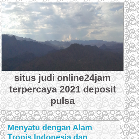
Skip
to
content
situs judi online24jam
terpercaya 2021 deposit
pulsa
Menyatu dengan Alam
Tropis Indonesia dan