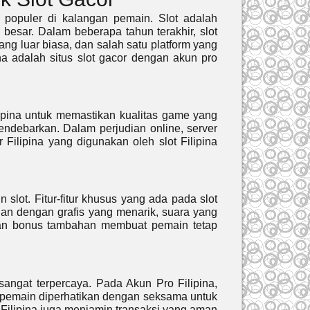
 populer di kalangan pemain. Slot adalah
sar. Dalam beberapa tahun terakhir, slot
yang luar biasa, dan salah satu platform yang
na adalah situs slot gacor dengan akun pro
ipina untuk memastikan kualitas game yang
endebarkan. Dalam perjudian online, server
ilipina yang digunakan oleh slot Filipina
slot. Fitur-fitur khusus yang ada pada slot
nan dengan grafis yang menarik, suara yang
if, dan bonus tambahan membuat pemain tetap
sangat terpercaya. Pada Akun Pro Filipina,
pemain diperhatikan dengan seksama untuk
 Filipina juga menjamin transaksi yang aman