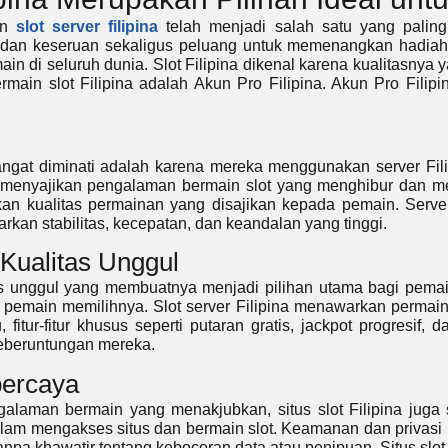
nan
slot server filipina
telah menjadi salah satu yang paling
n keseruan sekaligus peluang untuk memenangkan hadiah be
in di seluruh dunia. Slot Filipina dikenal karena kualitasnya 
in slot Filipina adalah Akun Pro Filipina. Akun Pro Filipi
sangat diminati adalah karena mereka menggunakan server Fil
pat menyajikan pengalaman bermain slot yang menghibur dan m
 kualitas permainan yang disajikan kepada pemain. Server F
kan stabilitas, kecepatan, dan keandalan yang tinggi.
 Kualitas Unggul
tas unggul yang membuatnya menjadi pilihan utama bagi pemain 
a pemain memilihnya. Slot server Filipina menawarkan permai
u, fitur-fitur khusus seperti putaran gratis, jackpot progres
keberuntungan mereka.
rpercaya
alaman bermain yang menakjubkan, situs slot Filipina juga 
am mengakses situs dan bermain slot. Keamanan dan privasi 
a khawatir tentang kebocoran data atau penipuan. Situs slot