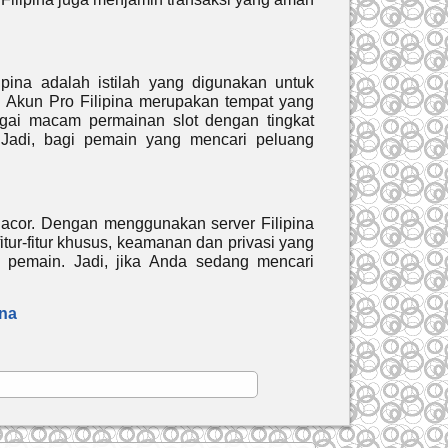
ipina adalah istilah yang digunakan untuk
 Akun Pro Filipina merupakan tempat yang
agai macam permainan slot dengan tingkat
Jadi, bagi pemain yang mencari peluang
gacor. Dengan menggunakan server Filipina
tur-fitur khusus, keamanan dan privasi yang
n pemain. Jadi, jika Anda sedang mencari
ina