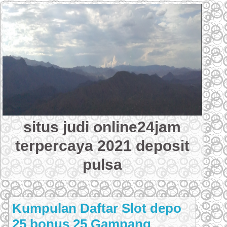
Skip
to
content
situs judi online24jam
terpercaya 2021 deposit
pulsa
Kumpulan Daftar Slot depo
25 bonus 25 Gampang