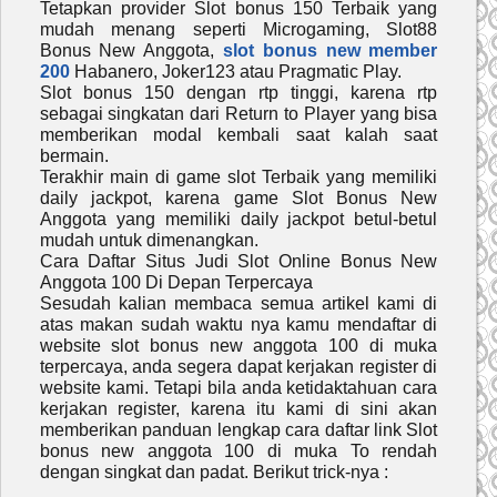
Tetapkan provider Slot bonus 150 Terbaik yang
mudah menang seperti Microgaming, Slot88
Bonus New Anggota,
slot bonus new member
200
Habanero, Joker123 atau Pragmatic Play.
Slot bonus 150 dengan rtp tinggi, karena rtp
sebagai singkatan dari Return to Player yang bisa
memberikan modal kembali saat kalah saat
bermain.
Terakhir main di game slot Terbaik yang memiliki
daily jackpot, karena game Slot Bonus New
Anggota yang memiliki daily jackpot betul-betul
mudah untuk dimenangkan.
Cara Daftar Situs Judi Slot Online Bonus New
Anggota 100 Di Depan Terpercaya
Sesudah kalian membaca semua artikel kami di
atas makan sudah waktu nya kamu mendaftar di
website slot bonus new anggota 100 di muka
terpercaya, anda segera dapat kerjakan register di
website kami. Tetapi bila anda ketidaktahuan cara
kerjakan register, karena itu kami di sini akan
memberikan panduan lengkap cara daftar link Slot
bonus new anggota 100 di muka To rendah
dengan singkat dan padat. Berikut trick-nya :