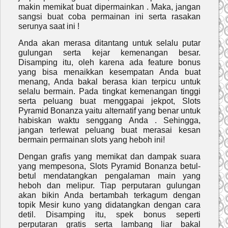
makin memikat buat dipermainkan . Maka, jangan
sangsi buat coba permainan ini serta rasakan
serunya saat ini !
Anda akan merasa ditantang untuk selalu putar
gulungan serta kejar kemenangan besar.
Disamping itu, oleh karena ada feature bonus
yang bisa menaikkan kesempatan Anda buat
menang, Anda bakal berasa kian terpicu untuk
selalu bermain. Pada tingkat kemenangan tinggi
serta peluang buat menggapai jekpot, Slots
Pyramid Bonanza yaitu alternatif yang benar untuk
habiskan waktu senggang Anda . Sehingga,
jangan terlewat peluang buat merasai kesan
bermain permainan slots yang heboh ini!
Dengan grafis yang memikat dan dampak suara
yang mempesona, Slots Pyramid Bonanza betul-
betul mendatangkan pengalaman main yang
heboh dan melipur. Tiap perputaran gulungan
akan bikin Anda bertambah terkagum dengan
topik Mesir kuno yang didatangkan dengan cara
detil. Disamping itu, spek bonus seperti
perputaran gratis serta lambang liar bakal