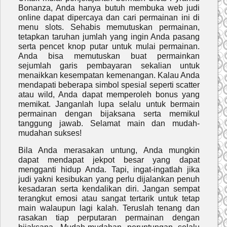
Bonanza, Anda hanya butuh membuka web judi
online dapat dipercaya dan cari permainan ini di
menu slots. Sehabis memutuskan permainan,
tetapkan taruhan jumlah yang ingin Anda pasang
serta pencet knop putar untuk mulai permainan.
Anda bisa memutuskan buat permainkan
sejumlah garis pembayaran sekalian untuk
menaikkan kesempatan kemenangan. Kalau Anda
mendapati beberapa simbol spesial seperti scatter
atau wild, Anda dapat memperoleh bonus yang
memikat. Janganlah lupa selalu untuk bermain
permainan dengan bijaksana serta memikul
tanggung jawab. Selamat main dan mudah-
mudahan sukses!
Bila Anda merasakan untung, Anda mungkin
dapat mendapat jekpot besar yang dapat
mengganti hidup Anda. Tapi, ingat-ingatlah jika
judi yakni kesibukan yang perlu dijalankan penuh
kesadaran serta kendalikan diri. Jangan sempat
terangkut emosi atau sangat tertarik untuk tetap
main walaupun lagi kalah. Teruslah tenang dan
rasakan tiap perputaran permainan dengan