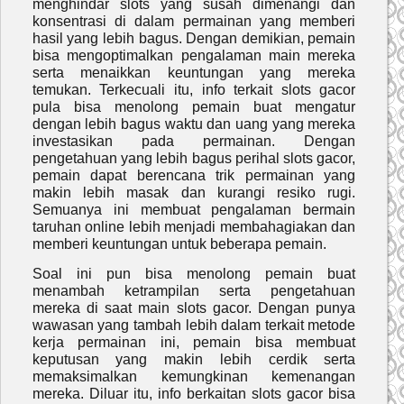
menghindar slots yang susah dimenangi dan
konsentrasi di dalam permainan yang memberi
hasil yang lebih bagus. Dengan demikian, pemain
bisa mengoptimalkan pengalaman main mereka
serta menaikkan keuntungan yang mereka
temukan. Terkecuali itu, info terkait slots gacor
pula bisa menolong pemain buat mengatur
dengan lebih bagus waktu dan uang yang mereka
investasikan pada permainan. Dengan
pengetahuan yang lebih bagus perihal slots gacor,
pemain dapat berencana trik permainan yang
makin lebih masak dan kurangi resiko rugi.
Semuanya ini membuat pengalaman bermain
taruhan online lebih menjadi membahagiakan dan
memberi keuntungan untuk beberapa pemain.
Soal ini pun bisa menolong pemain buat
menambah ketrampilan serta pengetahuan
mereka di saat main slots gacor. Dengan punya
wawasan yang tambah lebih dalam terkait metode
kerja permainan ini, pemain bisa membuat
keputusan yang makin lebih cerdik serta
memaksimalkan kemungkinan kemenangan
mereka. Diluar itu, info berkaitan slots gacor bisa