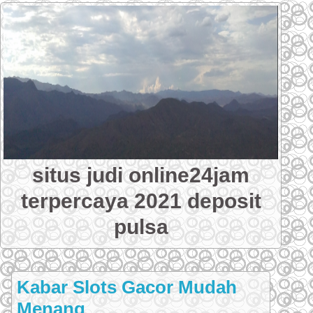
Skip
to
content
situs judi online24jam
terpercaya 2021 deposit
pulsa
Kabar Slots Gacor Mudah
Menang