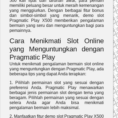
500 kali lipat dari taruhan awal, para pemain
memiliki peluang besar untuk meraih kemenangan
yang menggiurkan. Dengan berbagai fitur bonus
dan simbol-simbol yang menarik, demo slot
Pragmatic Play X500 memberikan pengalaman
bermain yang seru dan menguntungkan bagi para
pemainnya.
Cara Menikmati Slot Online
yang Menguntungkan dengan
Pragmatic Play
Untuk menikmati pengalaman bermain slot online
yang menguntungkan dengan Pragmatic Play, ada
beberapa tips yang dapat Anda terapkan:
1. Pilihlah permainan slot yang sesuai dengan
preferensi Anda. Pragmatic Play menawarkan
berbagai jenis permainan slot dengan tema yang
beragam. Pilihlah permainan yang sesuai dengan
selera Anda agar Anda bisa menikmati
pengalaman bermain lebih maksimal.
2. Manfaatkan fitur demo slot Pragmatic Play X500