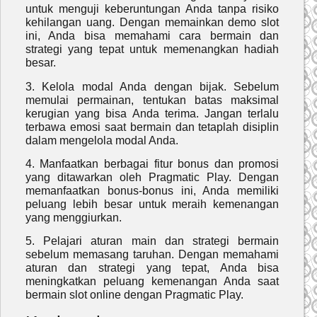
untuk menguji keberuntungan Anda tanpa risiko
kehilangan uang. Dengan memainkan demo slot
ini, Anda bisa memahami cara bermain dan
strategi yang tepat untuk memenangkan hadiah
besar.
3. Kelola modal Anda dengan bijak. Sebelum
memulai permainan, tentukan batas maksimal
kerugian yang bisa Anda terima. Jangan terlalu
terbawa emosi saat bermain dan tetaplah disiplin
dalam mengelola modal Anda.
4. Manfaatkan berbagai fitur bonus dan promosi
yang ditawarkan oleh Pragmatic Play. Dengan
memanfaatkan bonus-bonus ini, Anda memiliki
peluang lebih besar untuk meraih kemenangan
yang menggiurkan.
5. Pelajari aturan main dan strategi bermain
sebelum memasang taruhan. Dengan memahami
aturan dan strategi yang tepat, Anda bisa
meningkatkan peluang kemenangan Anda saat
bermain slot online dengan Pragmatic Play.