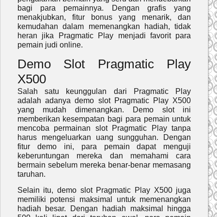
bagi para pemainnya. Dengan grafis yang
menakjubkan, fitur bonus yang menarik, dan
kemudahan dalam memenangkan hadiah, tidak
heran jika Pragmatic Play menjadi favorit para
pemain judi online.
Demo Slot Pragmatic Play
X500
Salah satu keunggulan dari Pragmatic Play
adalah adanya demo slot Pragmatic Play X500
yang mudah dimenangkan. Demo slot ini
memberikan kesempatan bagi para pemain untuk
mencoba permainan slot Pragmatic Play tanpa
harus mengeluarkan uang sungguhan. Dengan
fitur demo ini, para pemain dapat menguji
keberuntungan mereka dan memahami cara
bermain sebelum mereka benar-benar memasang
taruhan.
Selain itu, demo slot Pragmatic Play X500 juga
memiliki potensi maksimal untuk memenangkan
hadiah besar. Dengan hadiah maksimal hingga