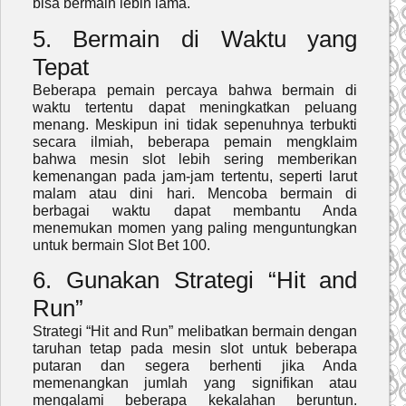
bisa bermain lebih lama.
5.
Bermain di Waktu yang
Tepat
Beberapa pemain percaya bahwa bermain di
waktu tertentu dapat meningkatkan peluang
menang. Meskipun ini tidak sepenuhnya terbukti
secara ilmiah, beberapa pemain mengklaim
bahwa mesin slot lebih sering memberikan
kemenangan pada jam-jam tertentu, seperti larut
malam atau dini hari. Mencoba bermain di
berbagai waktu dapat membantu Anda
menemukan momen yang paling menguntungkan
untuk bermain Slot Bet 100.
6.
Gunakan Strategi “Hit and
Run”
Strategi “Hit and Run” melibatkan bermain dengan
taruhan tetap pada mesin slot untuk beberapa
putaran dan segera berhenti jika Anda
memenangkan jumlah yang signifikan atau
mengalami beberapa kekalahan beruntun.