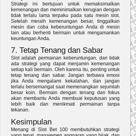
Strategi ini bertujuan untuk memaksimalkan
kemenangan dan meminimalkan kerugian dengan
tidak terlalu lama terpaku pada satu mesin slot.
Setelah meraih kemenangan besar, tinggalkan
mesin dan coba keberuntungan Anda di mesin
lain atau berhenti bermain untuk mengamankan
keuntungan Anda.
7.
Tetap Tenang dan Sabar
Slot adalah permainan keberuntungan, dan tidak
ada strategi yang dapat menjamin kemenangan
setiap kali bermain. Oleh karena itu, penting untuk
tetap tenang dan sabar. Jangan terbawa emosi
jika Anda mengalami kekalahan, dan jangan
terlalu bersemangat saat memenangkan sejumlah
besar koin. Bermain dengan tenang dan fokus
akan membantu Anda membuat keputusan yang
lebih baik dan menikmati permainan tanpa
tekanan.
Kesimpulan
Menang di Slot Bet 100 membutuhkan strategi
yang tepat, manajemen anggaran yang bijak, dan