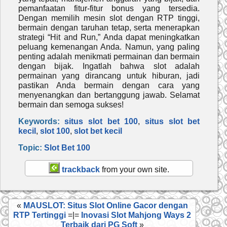
pemanfaatan fitur-fitur bonus yang tersedia.
Dengan memilih mesin slot dengan RTP tinggi,
bermain dengan taruhan tetap, serta menerapkan
strategi “Hit and Run,” Anda dapat meningkatkan
peluang kemenangan Anda. Namun, yang paling
penting adalah menikmati permainan dan bermain
dengan bijak. Ingatlah bahwa slot adalah
permainan yang dirancang untuk hiburan, jadi
pastikan Anda bermain dengan cara yang
menyenangkan dan bertanggung jawab. Selamat
bermain dan semoga sukses!
Keywords:
situs slot bet 100
,
situs slot bet
kecil
,
slot 100
,
slot bet kecil
Topic:
Slot Bet 100
trackback
from your own site.
«
MAUSLOT: Situs Slot Online Gacor dengan
RTP Tertinggi
=|=
Inovasi Slot Mahjong Ways 2
Terbaik dari PG Soft
»