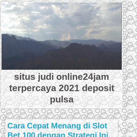
Skip
to
content
situs judi online24jam
terpercaya 2021 deposit
pulsa
Cara Cepat Menang di Slot
Bet 100 dengan Strategi Ini