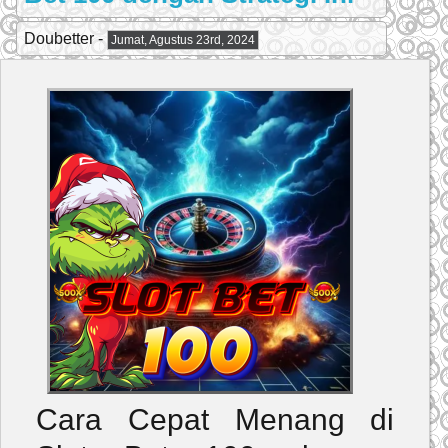
Doubetter -
Jumat, Agustus 23rd, 2024
Cara Cepat Menang di