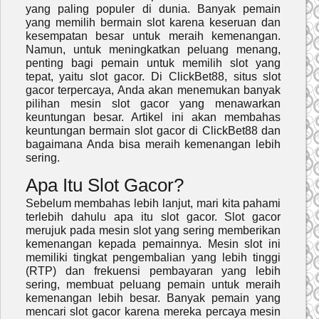
yang paling populer di dunia. Banyak pemain
yang memilih bermain slot karena keseruan dan
kesempatan besar untuk meraih kemenangan.
Namun, untuk meningkatkan peluang menang,
penting bagi pemain untuk memilih slot yang
tepat, yaitu slot gacor. Di ClickBet88, situs slot
gacor terpercaya, Anda akan menemukan banyak
pilihan mesin slot gacor yang menawarkan
keuntungan besar. Artikel ini akan membahas
keuntungan bermain slot gacor di ClickBet88 dan
bagaimana Anda bisa meraih kemenangan lebih
sering.
Apa Itu Slot Gacor?
Sebelum membahas lebih lanjut, mari kita pahami
terlebih dahulu apa itu slot gacor. Slot gacor
merujuk pada mesin slot yang sering memberikan
kemenangan kepada pemainnya. Mesin slot ini
memiliki tingkat pengembalian yang lebih tinggi
(RTP) dan frekuensi pembayaran yang lebih
sering, membuat peluang pemain untuk meraih
kemenangan lebih besar. Banyak pemain yang
mencari slot gacor karena mereka percaya mesin