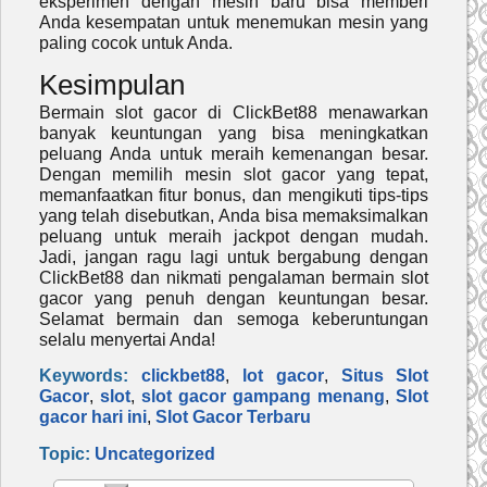
eksperimen dengan mesin baru bisa memberi
Anda kesempatan untuk menemukan mesin yang
paling cocok untuk Anda.
Kesimpulan
Bermain slot gacor di ClickBet88 menawarkan
banyak keuntungan yang bisa meningkatkan
peluang Anda untuk meraih kemenangan besar.
Dengan memilih mesin slot gacor yang tepat,
memanfaatkan fitur bonus, dan mengikuti tips-tips
yang telah disebutkan, Anda bisa memaksimalkan
peluang untuk meraih jackpot dengan mudah.
Jadi, jangan ragu lagi untuk bergabung dengan
ClickBet88 dan nikmati pengalaman bermain slot
gacor yang penuh dengan keuntungan besar.
Selamat bermain dan semoga keberuntungan
selalu menyertai Anda!
Keywords:
clickbet88
,
lot gacor
,
Situs Slot
Gacor
,
slot
,
slot gacor gampang menang
,
Slot
gacor hari ini
,
Slot Gacor Terbaru
Topic:
Uncategorized