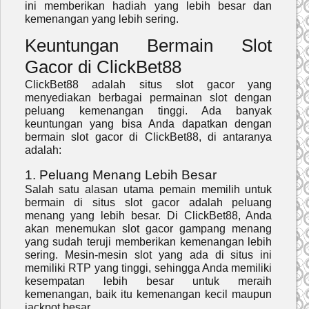
ini memberikan hadiah yang lebih besar dan
kemenangan yang lebih sering.
Keuntungan Bermain Slot
Gacor di ClickBet88
ClickBet88 adalah situs slot gacor yang
menyediakan berbagai permainan slot dengan
peluang kemenangan tinggi. Ada banyak
keuntungan yang bisa Anda dapatkan dengan
bermain slot gacor di ClickBet88, di antaranya
adalah:
1. Peluang Menang Lebih Besar
Salah satu alasan utama pemain memilih untuk
bermain di situs slot gacor adalah peluang
menang yang lebih besar. Di ClickBet88, Anda
akan menemukan slot gacor gampang menang
yang sudah teruji memberikan kemenangan lebih
sering. Mesin-mesin slot yang ada di situs ini
memiliki RTP yang tinggi, sehingga Anda memiliki
kesempatan lebih besar untuk meraih
kemenangan, baik itu kemenangan kecil maupun
jackpot besar.