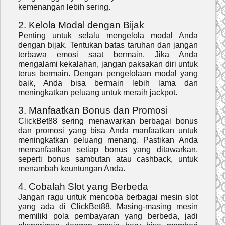
kemenangan lebih sering.
2. Kelola Modal dengan Bijak
Penting untuk selalu mengelola modal Anda
dengan bijak. Tentukan batas taruhan dan jangan
terbawa emosi saat bermain. Jika Anda
mengalami kekalahan, jangan paksakan diri untuk
terus bermain. Dengan pengelolaan modal yang
baik, Anda bisa bermain lebih lama dan
meningkatkan peluang untuk meraih jackpot.
3. Manfaatkan Bonus dan Promosi
ClickBet88 sering menawarkan berbagai bonus
dan promosi yang bisa Anda manfaatkan untuk
meningkatkan peluang menang. Pastikan Anda
memanfaatkan setiap bonus yang ditawarkan,
seperti bonus sambutan atau cashback, untuk
menambah keuntungan Anda.
4. Cobalah Slot yang Berbeda
Jangan ragu untuk mencoba berbagai mesin slot
yang ada di ClickBet88. Masing-masing mesin
memiliki pola pembayaran yang berbeda, jadi