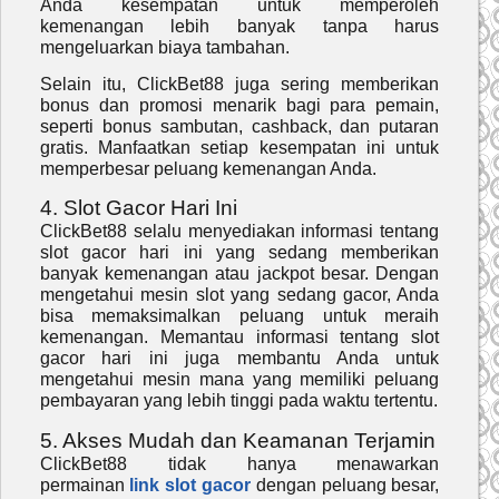
Anda kesempatan untuk memperoleh
kemenangan lebih banyak tanpa harus
mengeluarkan biaya tambahan.
Selain itu, ClickBet88 juga sering memberikan
bonus dan promosi menarik bagi para pemain,
seperti bonus sambutan, cashback, dan putaran
gratis. Manfaatkan setiap kesempatan ini untuk
memperbesar peluang kemenangan Anda.
4. Slot Gacor Hari Ini
ClickBet88 selalu menyediakan informasi tentang
slot gacor hari ini yang sedang memberikan
banyak kemenangan atau jackpot besar. Dengan
mengetahui mesin slot yang sedang gacor, Anda
bisa memaksimalkan peluang untuk meraih
kemenangan. Memantau informasi tentang slot
gacor hari ini juga membantu Anda untuk
mengetahui mesin mana yang memiliki peluang
pembayaran yang lebih tinggi pada waktu tertentu.
5. Akses Mudah dan Keamanan Terjamin
ClickBet88 tidak hanya menawarkan
permainan
link slot gacor
dengan peluang besar,