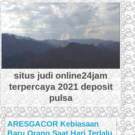
Skip
to
content
situs judi online24jam
terpercaya 2021 deposit
pulsa
ARESGACOR Kebiasaan
Baru Orang Saat Hari Terlalu