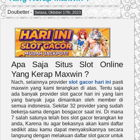
Doubetter -
Selasa, Oktober 17th, 2023
Apa Saja Situs Slot Online
Yang Kerap Maxwin ?
Nach, selainnya provider
slot gacor hari ini
pasti
maxwin yang kami terangkan di atas. Tentu saja
ada banyak provider slot gacor hari ini yang lain
yang banyak juga dimainkan oleh member di
semua indonesia. Sekitar 32 provider yang sudah
bekerja-sama dengan bosgacor saat ini. Di mana
7 salah satunya telah bos slot gacor terangkan ke
anda, Karena itu agar bekasnya akan kami daftar
sedikit atau kamu dapat menyaksikannya secara
langsung dengan melakuan daftar slot gacor untuk