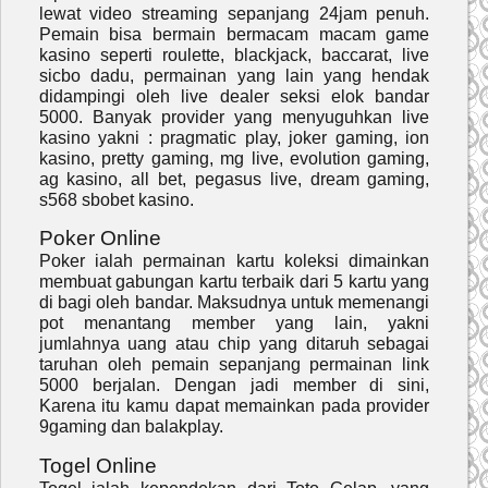
lewat video streaming sepanjang 24jam penuh.
Pemain bisa bermain bermacam macam game
kasino seperti roulette, blackjack, baccarat, live
sicbo dadu, permainan yang lain yang hendak
didampingi oleh live dealer seksi elok bandar
5000. Banyak provider yang menyuguhkan live
kasino yakni : pragmatic play, joker gaming, ion
kasino, pretty gaming, mg live, evolution gaming,
ag kasino, all bet, pegasus live, dream gaming,
s568 sbobet kasino.
Poker Online
Poker ialah permainan kartu koleksi dimainkan
membuat gabungan kartu terbaik dari 5 kartu yang
di bagi oleh bandar. Maksudnya untuk memenangi
pot menantang member yang lain, yakni
jumlahnya uang atau chip yang ditaruh sebagai
taruhan oleh pemain sepanjang permainan link
5000 berjalan. Dengan jadi member di sini,
Karena itu kamu dapat memainkan pada provider
9gaming dan balakplay.
Togel Online