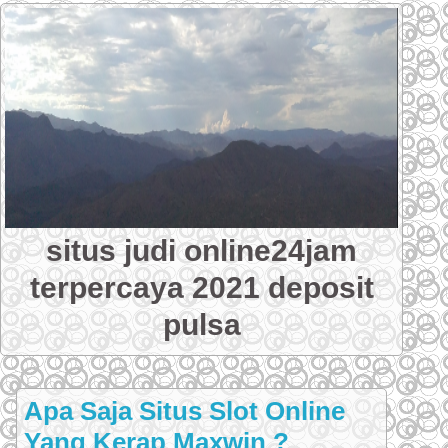
Skip
to
content
situs judi online24jam
terpercaya 2021 deposit
pulsa
Apa Saja Situs Slot Online
Yang Kerap Maxwin ?