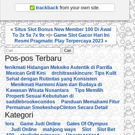
trackback
from your own site.
«
Situs Slot Bonus New Member 100 Di Awal
To 3x 5x 7x 9x
=|=
Game Slot Gacor Hari Ini
Resmi Pragmatic Play Terpercaya 2023
»
Cari
untuk:
Pos-pos Terbaru
Menikmati Hidangan Meksiko Autentik di Parrilla
Mexican Grill Kini
drchitrasskincure: Tips Kulit
Sehat dengan Rutinitas yang Konsisten
Menikmati Harmoni Alam dan Budaya di
Kawasan Wisata Nusantara
Tips Memilih
Properti Sesuai Kebutuhan di
saddlebrookecondos
Panduan Memahami Fitur
Permainan SmokeshopClinton Secara Detail
Kategori
Flora
Game Judi Online
Gates Of Olympus
Judi Online
mahjong ways
Slot
Slot Bet