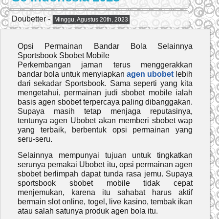
Doubetter -
Minggu, Agustus 20th, 2023
Opsi Permainan Bandar Bola Selainnya
Sportsbook Sbobet Mobile
Perkembangan jaman terus menggerakkan
bandar bola untuk menyiapkan
agen ubobet
lebih
dari sekadar Sportsbook. Sama seperti yang kita
mengetahui, permainan judi sbobet mobile ialah
basis agen sbobet terpercaya paling dibanggakan.
Supaya masih tetap menjaga reputasinya,
tentunya agen Ubobet akan memberi sbobet wap
yang terbaik, berbentuk opsi permainan yang
seru-seru.
Selainnya mempunyai tujuan untuk tingkatkan
serunya pemakai Ubobet itu, opsi permainan agen
sbobet berlimpah dapat tunda rasa jemu. Supaya
sportsbook sbobet mobile tidak cepat
menjemukan, karena itu sahabat harus aktif
bermain slot online, togel, live kasino, tembak ikan
atau salah satunya produk agen bola itu.