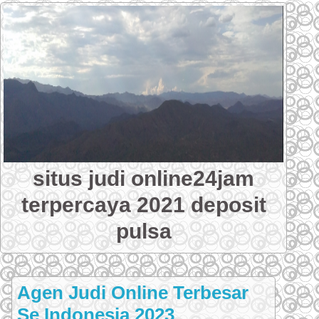
Skip
to
content
situs judi online24jam
terpercaya 2021 deposit
pulsa
Agen Judi Online Terbesar
Se Indonesia 2023