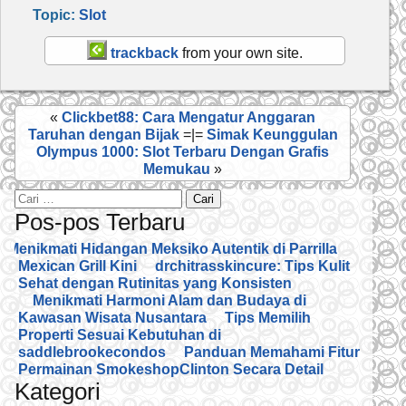
Topic:
Slot
trackback
from your own site.
«
Clickbet88: Cara Mengatur Anggaran
Taruhan dengan Bijak
=|=
Simak Keunggulan
Olympus 1000: Slot Terbaru Dengan Grafis
Memukau
»
Cari
untuk:
Pos-pos Terbaru
Menikmati Hidangan Meksiko Autentik di Parrilla
Mexican Grill Kini
drchitrasskincure: Tips Kulit
Sehat dengan Rutinitas yang Konsisten
Menikmati Harmoni Alam dan Budaya di
Kawasan Wisata Nusantara
Tips Memilih
Properti Sesuai Kebutuhan di
saddlebrookecondos
Panduan Memahami Fitur
Permainan SmokeshopClinton Secara Detail
Kategori