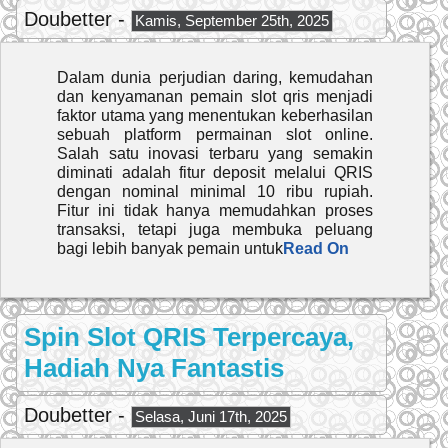
Doubetter -
Kamis, September 25th, 2025
Dalam dunia perjudian daring, kemudahan
dan kenyamanan pemain slot qris menjadi
faktor utama yang menentukan keberhasilan
sebuah platform permainan slot online.
Salah satu inovasi terbaru yang semakin
diminati adalah fitur deposit melalui QRIS
dengan nominal minimal 10 ribu rupiah.
Fitur ini tidak hanya memudahkan proses
transaksi, tetapi juga membuka peluang
bagi lebih banyak pemain untuk
Read On
Spin Slot QRIS Terpercaya,
Hadiah Nya Fantastis
Doubetter -
Selasa, Juni 17th, 2025