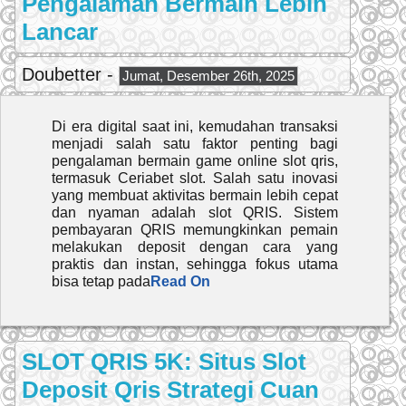
Pengalaman Bermain Lebih
Lancar
Doubetter -
Jumat, Desember 26th, 2025
Di era digital saat ini, kemudahan transaksi
menjadi salah satu faktor penting bagi
pengalaman bermain game online slot qris,
termasuk Ceriabet slot. Salah satu inovasi
yang membuat aktivitas bermain lebih cepat
dan nyaman adalah slot QRIS. Sistem
pembayaran QRIS memungkinkan pemain
melakukan deposit dengan cara yang
praktis dan instan, sehingga fokus utama
bisa tetap pada
Read On
SLOT QRIS 5K: Situs Slot
Deposit Qris Strategi Cuan