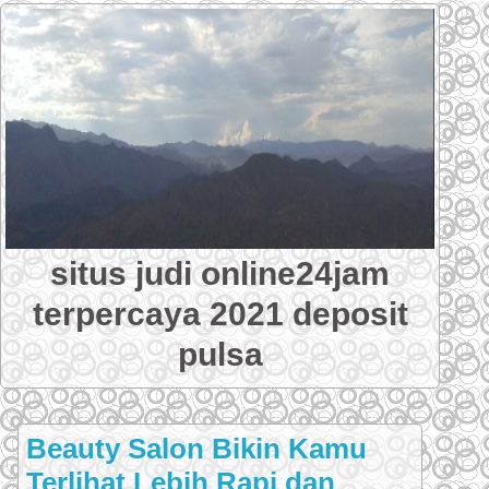
Skip
to
content
situs judi online24jam
terpercaya 2021 deposit
pulsa
Beauty Salon Bikin Kamu
Terlihat Lebih Rapi dan