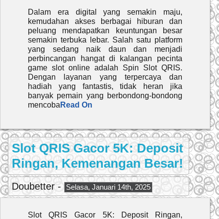
Dalam era digital yang semakin maju,
kemudahan akses berbagai hiburan dan
peluang mendapatkan keuntungan besar
semakin terbuka lebar. Salah satu platform
yang sedang naik daun dan menjadi
perbincangan hangat di kalangan pecinta
game slot online adalah Spin Slot QRIS.
Dengan layanan yang terpercaya dan
hadiah yang fantastis, tidak heran jika
banyak pemain yang berbondong-bondong
mencoba
Read On
Slot QRIS Gacor 5K: Deposit
Ringan, Kemenangan Besar!
Doubetter -
Selasa, Januari 14th, 2025
Slot QRIS Gacor 5K: Deposit Ringan,