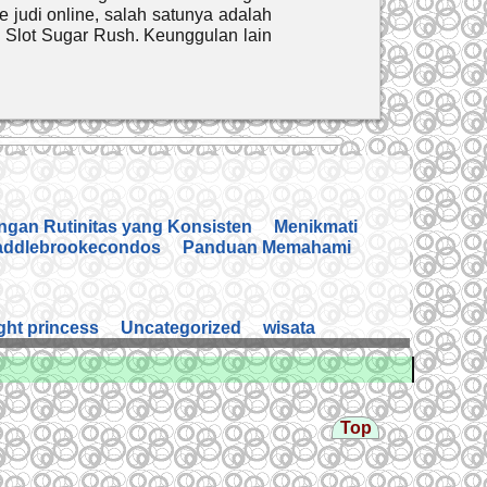
 judi online, salah satunya adalah
h Slot Sugar Rush. Keunggulan lain
engan Rutinitas yang Konsisten
Menikmati
 saddlebrookecondos
Panduan Memahami
ight princess
Uncategorized
wisata
Top