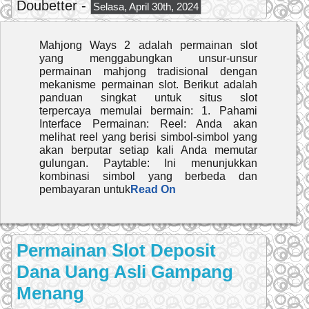
Doubetter -
Selasa, April 30th, 2024
Mahjong Ways 2 adalah permainan slot
yang menggabungkan unsur-unsur
permainan mahjong tradisional dengan
mekanisme permainan slot. Berikut adalah
panduan singkat untuk situs slot
terpercaya memulai bermain: 1. Pahami
Interface Permainan: Reel: Anda akan
melihat reel yang berisi simbol-simbol yang
akan berputar setiap kali Anda memutar
gulungan. Paytable: Ini menunjukkan
kombinasi simbol yang berbeda dan
pembayaran untuk
Read On
Permainan Slot Deposit
Dana Uang Asli Gampang
Menang