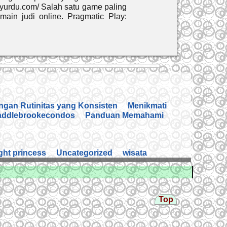
urdu.com/ Salah satu game paling
ain judi online. Pragmatic Play:
engan Rutinitas yang Konsisten
Menikmati
 saddlebrookecondos
Panduan Memahami
ight princess
Uncategorized
wisata
Top