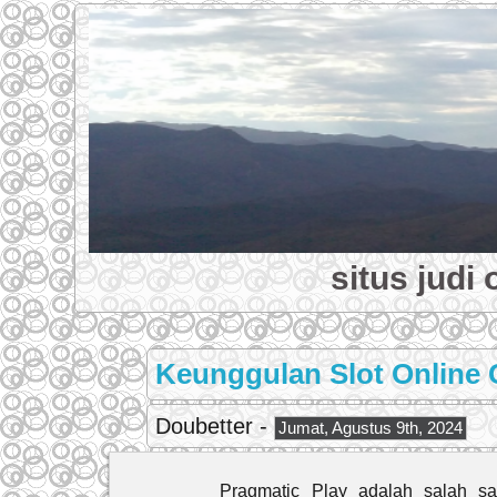
Skip
to
content
situs judi
Keunggulan Slot Online 
Doubetter -
Jumat, Agustus 9th, 2024
Pragmatic Play adalah salah sa