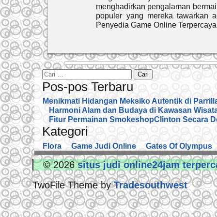
menghadirkan pengalaman bermain
populer yang mereka tawarkan ad
Penyedia Game Online Terpercaya 
Cari
untuk:
Pos-pos Terbaru
Menikmati Hidangan Meksiko Autentik di Parrilla
Harmoni Alam dan Budaya di Kawasan Wisat
Fitur Permainan SmokeshopClinton Secara De
Kategori
Flora
Game Judi Online
Gates Of Olympus
© 2026
situs judi online24jam terperc
TwoFile Theme by
Tradesouthwest