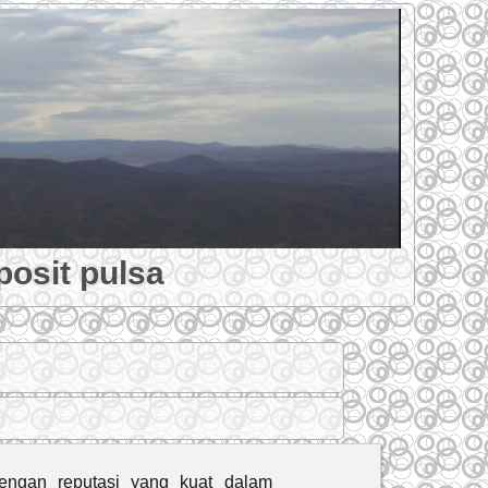
posit pulsa
dengan reputasi yang kuat dalam