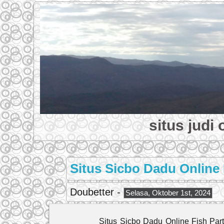
Skip
to
content
situs judi
Situs Sicbo Dadu Online
Doubetter -
Selasa, Oktober 1st, 2024
Situs Sicbo Dadu Online Fish Par