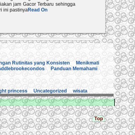
diakan jam Gacor Terbaru sehingga
 ini pastinya
Read On
engan Rutinitas yang Konsisten
Menikmati
 saddlebrookecondos
Panduan Memahami
ight princess
Uncategorized
wisata
Top