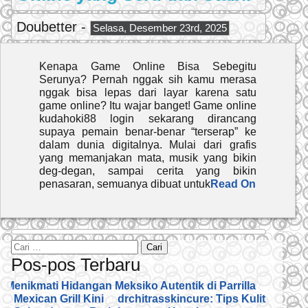
Doubetter -
Selasa, Desember 23rd, 2025
Kenapa Game Online Bisa Sebegitu
Serunya? Pernah nggak sih kamu merasa
nggak bisa lepas dari layar karena satu
game online? Itu wajar banget! Game online
kudahoki88 login sekarang dirancang
supaya pemain benar-benar “terserap” ke
dalam dunia digitalnya. Mulai dari grafis
yang memanjakan mata, musik yang bikin
deg-degan, sampai cerita yang bikin
penasaran, semuanya dibuat untuk
Read On
Cari
untuk:
Pos-pos Terbaru
Menikmati Hidangan Meksiko Autentik di Parrilla
Mexican Grill Kini
drchitrasskincure: Tips Kulit