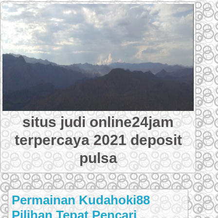
Skip
to
content
situs judi online24jam
terpercaya 2021 deposit
pulsa
Permainan Kudahoki88
Pilihan Tepat Pencari