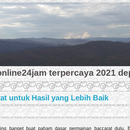
 online24jam terpercaya 2021 de
at untuk Hasil yang Lebih Baik
ing banget buat paham dasar permainan baccarat dulu. B