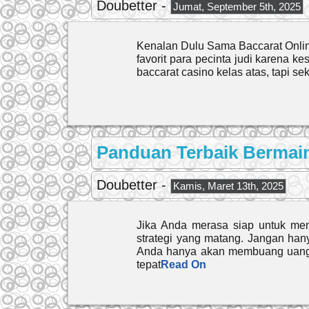
Doubetter -
Jumat, September 5th, 2025
Kenalan Dulu Sama Baccarat Online
favorit para pecinta judi karena 
baccarat casino kelas atas, tapi 
Panduan Terbaik Bermain
Doubetter -
Kamis, Maret 13th, 2025
Jika Anda merasa siap untuk men
strategi yang matang. Jangan hany
Anda hanya akan membuang uang ta
tepat
Read On