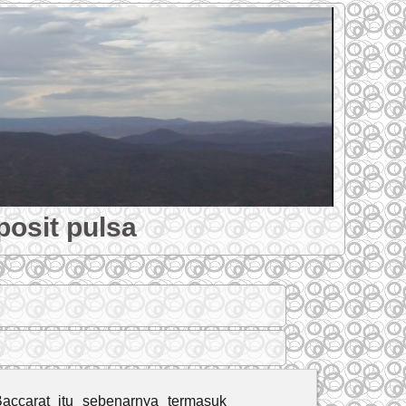
posit pulsa
accarat itu sebenarnya termasuk