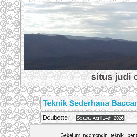
Skip
to
content
situs judi
Teknik Sederhana Baccar
Doubetter -
Selasa, April 14th, 2026
Sebelum ngomongin teknik, pent